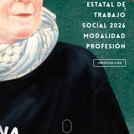
Estatal de
Al
Trabajo
Social 2026
XIV
Modalidad
Soc
profesión
Mod
COMENZAR A VER
COMENZ