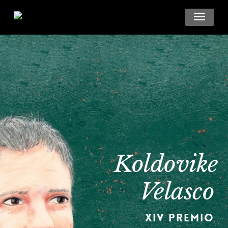
Skip
Menu
to
main
content
Koldovike
Velasco
A
XIV Premio